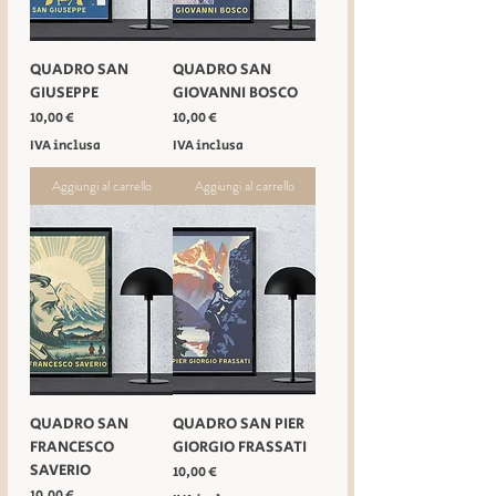
QUADRO SAN
QUADRO SAN
GIUSEPPE
GIOVANNI BOSCO
Prezzo
Prezzo
10,00 €
10,00 €
IVA inclusa
IVA inclusa
Aggiungi al carrello
Aggiungi al carrello
QUADRO SAN
QUADRO SAN PIER
FRANCESCO
GIORGIO FRASSATI
SAVERIO
Prezzo
10,00 €
Prezzo
10,00 €