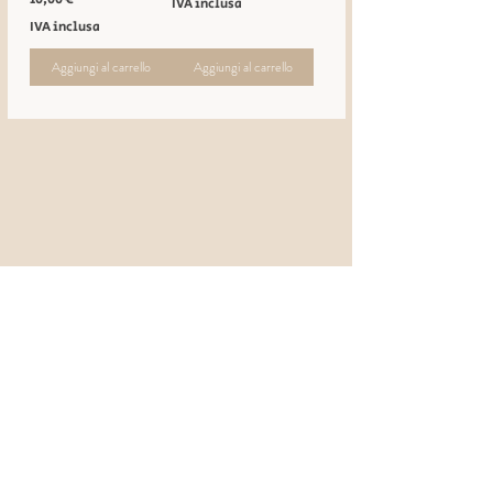
IVA inclusa
IVA inclusa
Aggiungi al carrello
Aggiungi al carrello
ORARI DI APERTURA
Lun - Ven: 08:00 - 13:00 | 15:00 - 18:00
INDIRIZZO
Via Val Solda 15
San Benedetto del Tronto (AP)