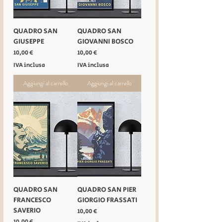
QUADRO SAN
QUADRO SAN
GIUSEPPE
GIOVANNI BOSCO
Prezzo
Prezzo
10,00 €
10,00 €
IVA inclusa
IVA inclusa
Aggiungi al carrello
Aggiungi al carrello
QUADRO SAN
QUADRO SAN PIER
FRANCESCO
GIORGIO FRASSATI
SAVERIO
Prezzo
10,00 €
Prezzo
10,00 €