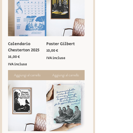
Calendario
Poster Gilbert
Chesterton 2025
Prezzo
10,00 €
Prezzo
16,00 €
IVA inclusa
IVA inclusa
Aggiungi al carrello
Aggiungi al carrello