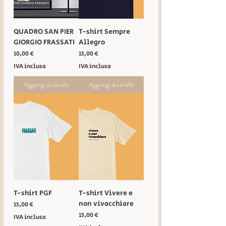
QUADRO SAN PIER
T-shirt Sempre
GIORGIO FRASSATI
Allegro
Prezzo
Prezzo
10,00 €
15,00 €
IVA inclusa
IVA inclusa
Aggiungi al carrello
Aggiungi al carrello
T-shirt PGF
T-shirt Vivere e
non vivacchiare
Prezzo
15,00 €
Prezzo
15,00 €
IVA inclusa