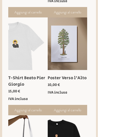
IVA inclusa
Aggiungi al carrello
Aggiungi al carrello
T-Shirt Beato Pier
Poster Verso l'Alto
Giorgio
Prezzo
10,00 €
Prezzo
15,00 €
IVA inclusa
IVA inclusa
Aggiungi al carrello
Aggiungi al carrello