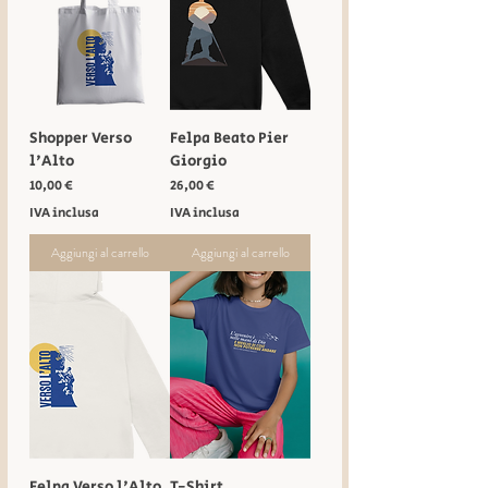
Shopper Verso
Felpa Beato Pier
l'Alto
Giorgio
Prezzo
Prezzo
10,00 €
26,00 €
IVA inclusa
IVA inclusa
Aggiungi al carrello
Aggiungi al carrello
Felpa Verso l'Alto
T-Shirt