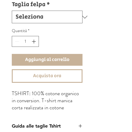
Taglia felpa
*
Quantità
*
Aggiungi al carrello
Acquista ora
TSHIRT: 100% cotone organico
in conversion. T-shirt manica
corta realizzata in cotone
ecosostenibile, girocollo con
nastro di rinforzo e morbida
Guida alle taglie Tshirt
bordatura, struttura con